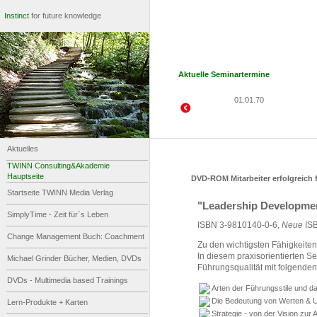
Instinct
for future knowledge
Aktuelle Seminartermine
01.01.70
Aktuelles
TWINN Consulting&Akademie
Hauptseite
DVD-ROM Mitarbeiter erfolgreich
Startseite TWINN Media Verlag
"
Leadership
Developme
SimplyTime - Zeit für`s Leben
ISBN 3-9810140-0-6,
Neue
ISB
Change Management Buch: Coachment
Zu den wichtigsten Fähigkeite
In diesem praxisorientierten Se
Michael Grinder Bücher, Medien, DVDs
Führungsqualität mit folgende
DVDs - Multimedia based Trainings
Arten der Führungsstile und da
Die Bedeutung von Werten & Un
Lern-Produkte + Karten
Strategie - von der Vision zur