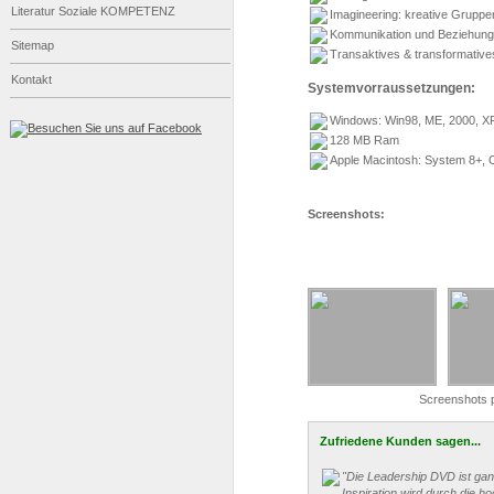
Literatur Soziale KOMPETENZ
Imagineering
: kreative Gruppe
Kommunikation und Beziehung
Sitemap
Transaktives & transformativ
Kontakt
Systemvorraussetzungen:
Windows:
Win98
, ME, 2000, X
128 MB Ram
Apple Macintosh: System 8+, 
Screenshots:
Screenshots p
Zufriedene Kunden sagen...
"Die Leadership DVD ist gan
Inspiration wird durch die h