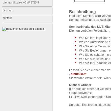
Literatur Soziale KOMPETENZ
Sitemap
Beschreibung
In diesem Seminar wird vor Au
Kontakt
Seminarmitschnitt des zweitäg
Seminarinhalte
des LIVE-Mits
Die non-verbalen Fertigkeiten
Wie Sie Ihre Intelligen
Welche Unterschiede es
Wie Sie ohne Gewalt ü
Wie Sie Beziehungen er
Wie Sie es schaffen, ni
Wie Sie sich selbst u
Wie Sie Ihr Charisma e
Lassen Sie sich einnehmen von
- einfühlsam.
Sie werden erstaunt sein, wie v
Michael Grinder
gilt heute als einer der weltb
Gruppendynamik.
Er ist weltweit in führenden Un
Sprache: Englisch mit deutsch