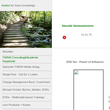
Instinct
for future knowledge
Aktuelle Seminartermine
01.01.70
Aktuelles
TWINN Consulting&Akademie
Hauptseite
DVD Set - Power of Influence
Startseite TWINN Media Verlag
SimplyTime - Zeit für`s Leben
Change Management Buch: Coachment
Michael Grinder Bücher, Medien, DVDs
DVDs - Multimedia based Trainings
Lern-Produkte + Karten